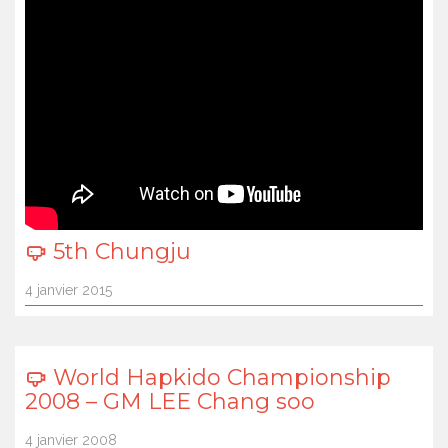
5th Chungju
4 janvier 2015
World Hapkido Championship
2008 – GM LEE Chang soo
4 janvier 2008