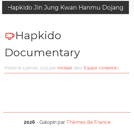
Hapkido Jin Jung Kwan Hanmu Dojang
Hapkido
Documentary
Publié le
4 janvier 2015
par
mickael
dans
Equipe coréenne
|
2026
- Galopin par
Thèmes de France