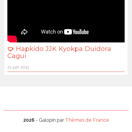
Hapkido JJK Kyokpa Duidora
Cagui
21 juin 2011
2026
- Galopin par
Thèmes de France