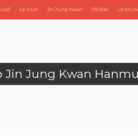
ueil
Le club
Jin Jung Kwan
Médias
La bout
o Jin Jung Kwan Hanmu