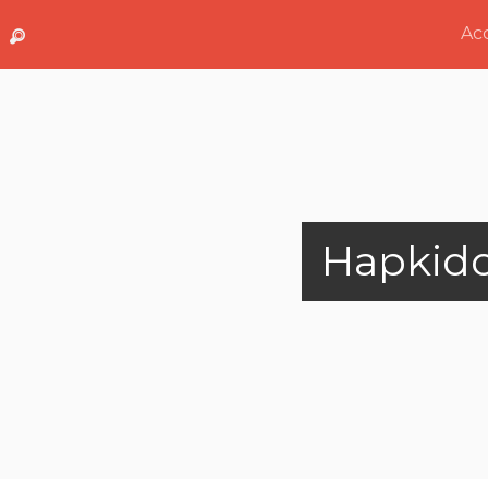
Acc
Hapkid