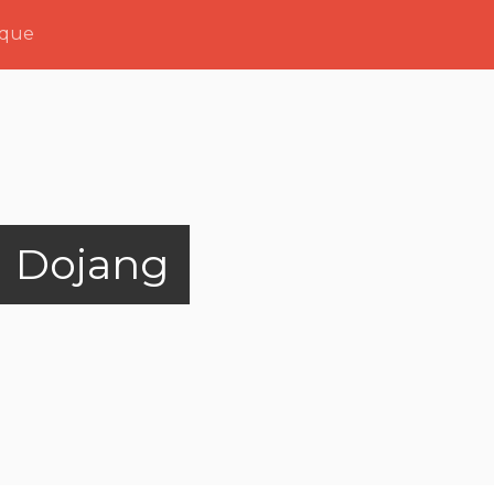
ique
 Dojang