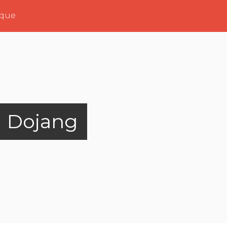
ique
 Dojang