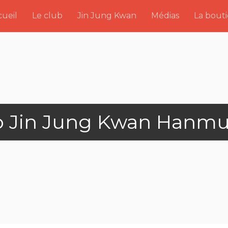
ueil
Le club
Jin Jung Kwan
Médias
La bout
o Jin Jung Kwan Hanmu