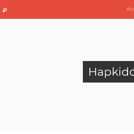
Acc
Hapkid