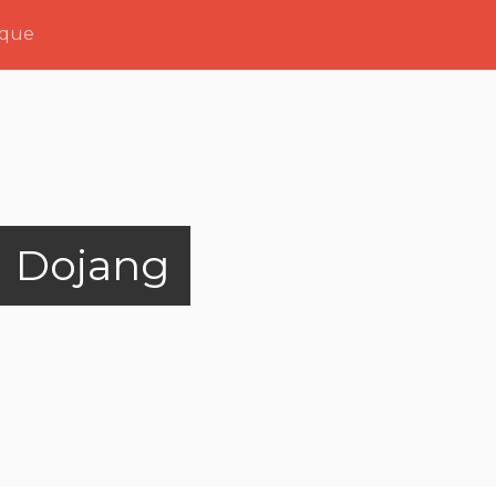
ique
 Dojang