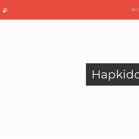
Acc
Hapkid