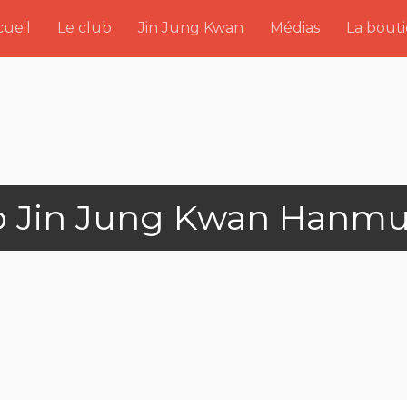
ueil
Le club
Jin Jung Kwan
Médias
La bout
o Jin Jung Kwan Hanmu