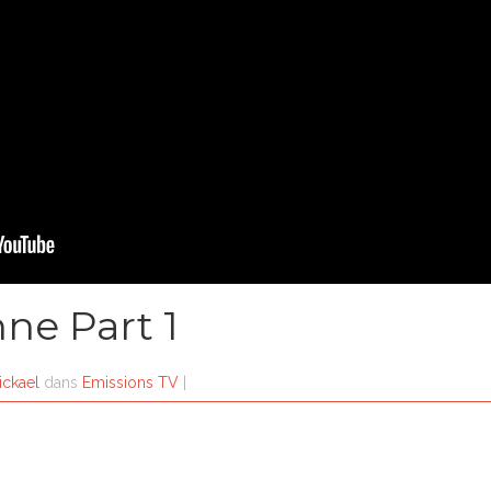
nne Part 1
ickael
dans
Emissions TV
|