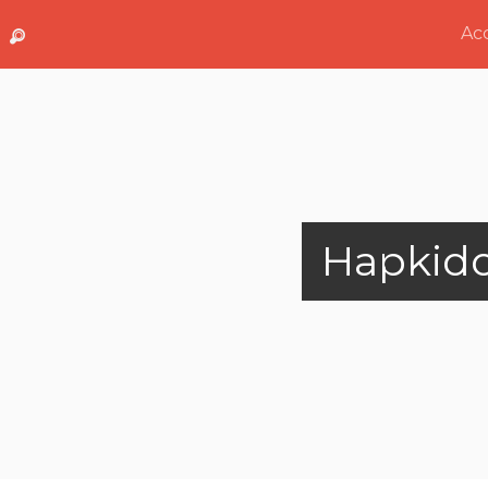
Acc
Hapkid