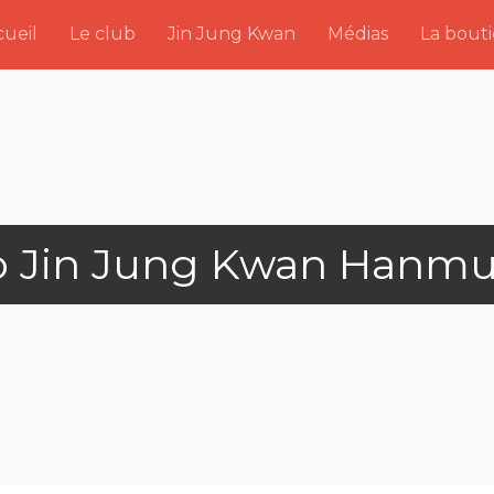
ueil
Le club
Jin Jung Kwan
Médias
La bout
o Jin Jung Kwan Hanmu