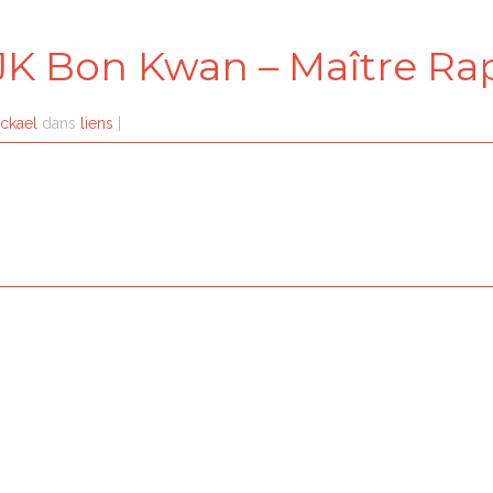
JK Bon Kwan – Maître Ra
ckael
dans
liens
|