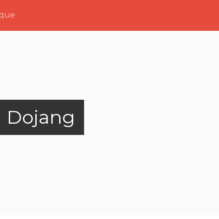
ique
 Dojang