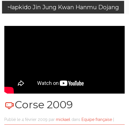
Hapkido Jin Jung Kwan Hanmu Dojang
Corse 2009
Publié le
4 février 2009
par
mickael
dans
Equipe française
|