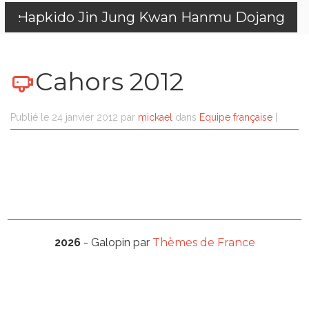
Hapkido Jin Jung Kwan Hanmu Dojang
Cahors 2012
Publié le
24 janvier 2012
par
mickael
dans
Equipe française
|
2026
- Galopin par
Thèmes de France