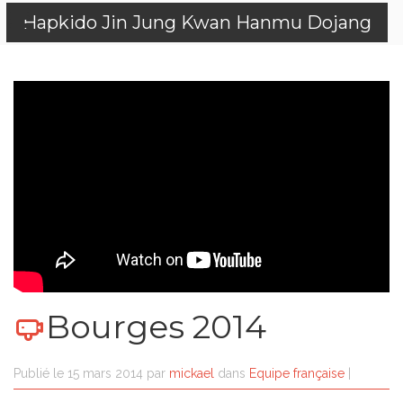
Hapkido Jin Jung Kwan Hanmu Dojang
Bourges 2014
Publié le
15 mars 2014
par
mickael
dans
Equipe française
|