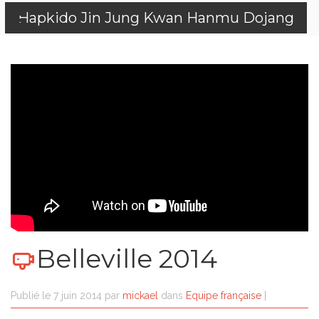
Hapkido Jin Jung Kwan Hanmu Dojang
Belleville 2014
Publié le
7 juin 2014
par
mickael
dans
Equipe française
|